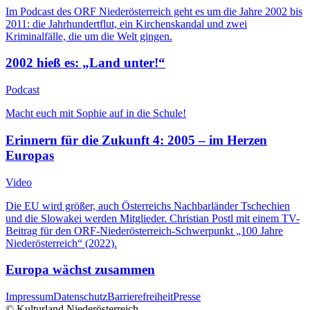
Im Podcast des ORF Niederösterreich geht es um die Jahre 2002 bis
2011: die Jahrhundertflut, ein Kirchenskandal und zwei
Kriminalfälle, die um die Welt gingen.
2002 hieß es: „Land unter!“
Podcast
Macht euch mit Sophie auf in die Schule!
Erinnern für die Zukunft 4: 2005 – im Herzen
Europas
Video
Die EU wird größer, auch Österreichs Nachbarländer Tschechien
und die Slowakei werden Mitglieder. Christian Postl mit einem TV-
Beitrag für den ORF-Niederösterreich-Schwerpunkt „100 Jahre
Niederösterreich“ (2022).
Europa wächst zusammen
Impressum
Datenschutz
Barrierefreiheit
Presse
© Kulturland Niederösterreich