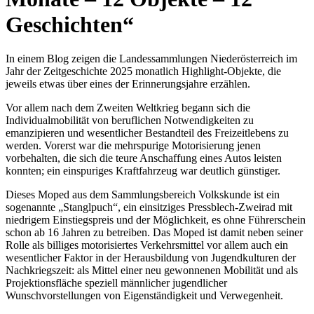
Geschichten“
In einem Blog zeigen die Landessammlungen Niederösterreich im
Jahr der Zeitgeschichte 2025 monatlich Highlight-Objekte, die
jeweils etwas über eines der Erinnerungsjahre erzählen.
Vor allem nach dem Zweiten Weltkrieg begann sich die
Individualmobilität von beruflichen Notwendigkeiten zu
emanzipieren und wesentlicher Bestandteil des Freizeitlebens zu
werden. Vorerst war die mehrspurige Motorisierung jenen
vorbehalten, die sich die teure Anschaffung eines Autos leisten
konnten; ein einspuriges Kraftfahrzeug war deutlich günstiger.
Dieses Moped aus dem Sammlungsbereich Volkskunde ist ein
sogenannte „Stanglpuch“, ein einsitziges Pressblech-Zweirad mit
niedrigem Einstiegspreis und der Möglichkeit, es ohne Führerschein
schon ab 16 Jahren zu betreiben. Das Moped ist damit neben seiner
Rolle als billiges motorisiertes Verkehrsmittel vor allem auch ein
wesentlicher Faktor in der Herausbildung von Jugendkulturen der
Nachkriegszeit: als Mittel einer neu gewonnenen Mobilität und als
Projektionsfläche speziell männlicher jugendlicher
Wunschvorstellungen von Eigenständigkeit und Verwegenheit.