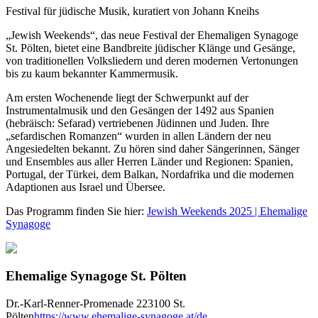
Festival für jüdische Musik, kuratiert von Johann Kneihs
„Jewish Weekends“, das neue Festival der Ehemaligen Synagoge
St. Pölten, bietet eine Bandbreite jüdischer Klänge und Gesänge,
von traditionellen Volksliedern und deren modernen Vertonungen
bis zu kaum bekannter Kammermusik.
Am ersten Wochenende liegt der Schwerpunkt auf der
Instrumentalmusik und den Gesängen der 1492 aus Spanien
(hebräisch: Sefarad) vertriebenen Jüdinnen und Juden. Ihre
„sefardischen Romanzen“ wurden in allen Ländern der neu
Angesiedelten bekannt. Zu hören sind daher Sängerinnen, Sänger
und Ensembles aus aller Herren Länder und Regionen: Spanien,
Portugal, der Türkei, dem Balkan, Nordafrika und die modernen
Adaptionen aus Israel und Übersee.
Das Programm finden Sie hier:
Jewish Weekends 2025 | Ehemalige
Synagoge
Ehemalige Synagoge St. Pölten
Dr.-Karl-Renner-Promenade 22
3100 St.
Pölten
https://www.ehemalige-synagoge.at/de