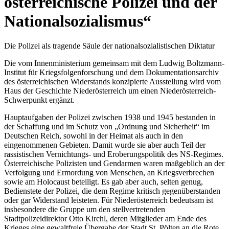
österreichische Polizei und der
Nationalsozialismus“
Die Polizei als tragende Säule der nationalsozialistischen Diktatur
Die vom Innenministerium gemeinsam mit dem Ludwig Boltzmann-
Institut für Kriegsfolgenforschung und dem Dokumentationsarchiv
des österreichischen Widerstands konzipierte Ausstellung wird vom
Haus der Geschichte Niederösterreich um einen Niederösterreich-
Schwerpunkt ergänzt.
Hauptaufgaben der Polizei zwischen 1938 und 1945 bestanden in
der Schaffung und im Schutz von „Ordnung und Sicherheit“ im
Deutschen Reich, sowohl in der Heimat als auch in den
eingenommenen Gebieten. Damit wurde sie aber auch Teil der
rassistischen Vernichtungs- und Eroberungspolitik des NS-Regimes.
Österreichische Polizisten und Gendarmen waren maßgeblich an der
Verfolgung und Ermordung von Menschen, an Kriegsverbrechen
sowie am Holocaust beteiligt. Es gab aber auch, selten genug,
Bedienstete der Polizei, die dem Regime kritisch gegenüberstanden
oder gar Widerstand leisteten. Für Niederösterreich bedeutsam ist
insbesondere die Gruppe um den stellvertretenden
Stadtpolizeidirektor Otto Kirchl, deren Mitglieder am Ende des
Krieges eine gewaltfreie Übergabe der Stadt St. Pölten an die Rote