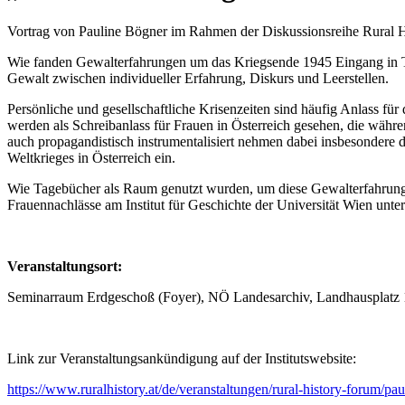
Vortrag von Pauline Bögner im Rahmen der Diskussionsreihe Rural Hi
Wie fanden Gewalterfahrungen um das Kriegsende 1945 Eingang in Ta
Gewalt zwischen individueller Erfahrung, Diskurs und Leerstellen.
Persönliche und gesellschaftliche Krisenzeiten sind häufig Anlass f
werden als Schreibanlass für Frauen in Österreich gesehen, die währe
auch propagandistisch instrumentalisiert nehmen dabei insbesondere d
Weltkrieges in Österreich ein.
Wie Tagebücher als Raum genutzt wurden, um diese Gewalterfahrung
Frauennachlässe am Institut für Geschichte der Universität Wien unte
Veranstaltungsort:
Seminarraum Erdgeschoß (Foyer), NÖ Landesarchiv, Landhausplatz 1,
Link zur Veranstaltungsankündigung auf der Institutswebsite:
https://www.ruralhistory.at/de/veranstaltungen/rural-history-forum