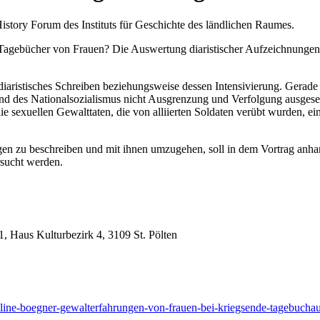
story Forum des Instituts für Geschichte des ländlichen Raumes.
gebücher von Frauen? Die Auswertung diaristischer Aufzeichnungen au
ür diaristisches Schreiben beziehungsweise dessen Intensivierung. Ger
nd des Nationalsozialismus nicht Ausgrenzung und Verfolgung ausgesetzt
ie sexuellen Gewalttaten, die von alliierten Soldaten verübt wurden, 
en zu beschreiben und mit ihnen umzugehen, soll in dem Vortrag anh
rsucht werden.
 Haus Kulturbezirk 4, 3109 St. Pölten
/pauline-boegner-gewalterfahrungen-von-frauen-bei-kriegsende-tagebuc