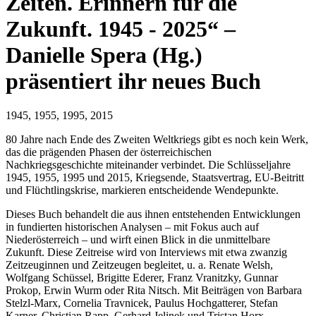
Zeiten. Erinnern für die
Zukunft. 1945 - 2025“ –
Danielle Spera (Hg.)
präsentiert ihr neues Buch
1945, 1955, 1995, 2015
80 Jahre nach Ende des Zweiten Weltkriegs gibt es noch kein Werk,
das die prägenden Phasen der österreichischen
Nachkriegsgeschichte miteinander verbindet. Die Schlüsseljahre
1945, 1955, 1995 und 2015, Kriegsende, Staatsvertrag, EU-Beitritt
und Flüchtlingskrise, markieren entscheidende Wendepunkte.
Dieses Buch behandelt die aus ihnen entstehenden Entwicklungen
in fundierten historischen Analysen – mit Fokus auch auf
Niederösterreich – und wirft einen Blick in die unmittelbare
Zukunft. Diese Zeitreise wird von Interviews mit etwa zwanzig
Zeitzeuginnen und Zeitzeugen begleitet, u. a. Renate Welsh,
Wolfgang Schüssel, Brigitte Ederer, Franz Vranitzky, Gunnar
Prokop, Erwin Wurm oder Rita Nitsch. Mit Beiträgen von Barbara
Stelzl-Marx, Cornelia Travnicek, Paulus Hochgatterer, Stefan
Karner, Christian Rapp, Gerhard Jelinek und Tristan Horx.