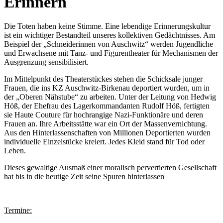
Erinnern
Die Toten haben keine Stimme. Eine lebendige Erinnerungskultur
ist ein wichtiger Bestandteil unseres kollektiven Gedächtnisses. Am
Beispiel der „Schneiderinnen von Auschwitz“ werden Jugendliche
und Erwachsene mit Tanz- und Figurentheater für Mechanismen der
Ausgrenzung sensibilisiert.
Im Mittelpunkt des Theaterstückes stehen die Schicksale junger
Frauen, die ins KZ Auschwitz-Birkenau deportiert wurden, um in
der „Oberen Nähstube“ zu arbeiten. Unter der Leitung von Hedwig
Höß, der Ehefrau des Lagerkommandanten Rudolf Höß, fertigten
sie Haute Couture für hochrangige Nazi-Funktionäre und deren
Frauen an. Ihre Arbeitsstätte war ein Ort der Massenvernichtung.
Aus den Hinterlassenschaften von Millionen Deportierten wurden
individuelle Einzelstücke kreiert. Jedes Kleid stand für Tod oder
Leben.
Dieses gewaltige Ausmaß einer moralisch pervertierten Gesellschaft
hat bis in die heutige Zeit seine Spuren hinterlassen
Termine: