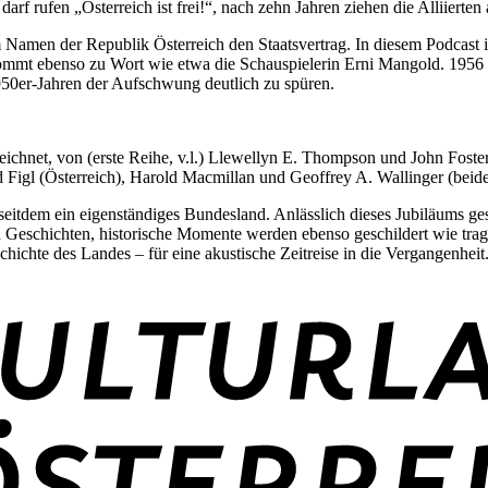
arf rufen „Österreich ist frei!“, nach zehn Jahren ziehen die Alliierten 
im Namen der Republik Österreich den Staatsvertrag. In diesem Podcast
ommt ebenso zu Wort wie etwa die Schauspielerin Erni Mangold. 1956 w
950er-Jahren der Aufschwung deutlich zu spüren.
eichnet, von (erste Reihe, v.l.) Llewellyn E. Thompson und John Fost
igl (Österreich), Harold Macmillan und Geoffrey A. Wallinger (beide
seitdem ein eigenständiges Bundesland. Anlässlich dieses Jubiläums ge
nd Geschichten, historische Momente werden ebenso geschildert wie tra
ichte des Landes – für eine akustische Zeitreise in die Vergangenheit