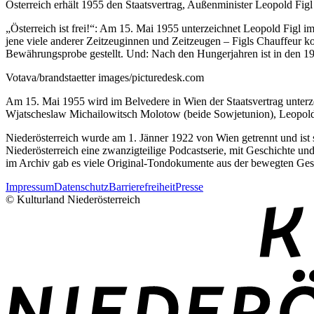
Österreich erhält 1955 den Staatsvertrag, Außenminister Leopold Figl d
„Österreich ist frei!“: Am 15. Mai 1955 unterzeichnet Leopold Figl 
jene viele anderer Zeitzeuginnen und Zeitzeugen – Figls Chauffeur k
Bewährungsprobe gestellt. Und: Nach den Hungerjahren ist in den 1
Votava/brandstaetter images/picturedesk.com
Am 15. Mai 1955 wird im Belvedere in Wien der Staatsvertrag unterz
Wjatscheslaw Michailowitsch Molotow (beide Sowjetunion), Leopold F
Niederösterreich wurde am 1. Jänner 1922 von Wien getrennt und ist 
Niederösterreich eine zwanzigteilige Podcastserie, mit Geschichte u
im Archiv gab es viele Original-Tondokumente aus der bewegten Gesch
Impressum
Datenschutz
Barrierefreiheit
Presse
© Kulturland Niederösterreich