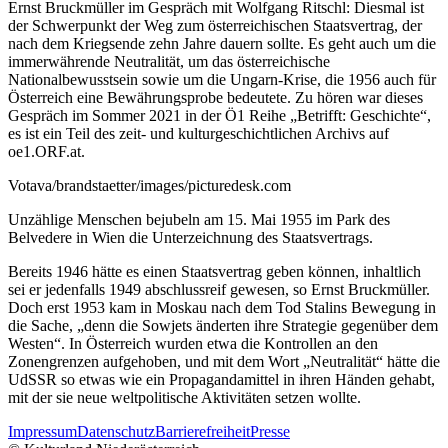
Ernst Bruckmüller im Gespräch mit Wolfgang Ritschl: Diesmal ist
der Schwerpunkt der Weg zum österreichischen Staatsvertrag, der
nach dem Kriegsende zehn Jahre dauern sollte. Es geht auch um die
immerwährende Neutralität, um das österreichische
Nationalbewusstsein sowie um die Ungarn-Krise, die 1956 auch für
Österreich eine Bewährungsprobe bedeutete. Zu hören war dieses
Gespräch im Sommer 2021 in der Ö1 Reihe „Betrifft: Geschichte“,
es ist ein Teil des zeit- und kulturgeschichtlichen Archivs auf
oe1.ORF.at.
Votava/brandstaetter/images/picturedesk.com
Unzählige Menschen bejubeln am 15. Mai 1955 im Park des
Belvedere in Wien die Unterzeichnung des Staatsvertrags.
Bereits 1946 hätte es einen Staatsvertrag geben können, inhaltlich
sei er jedenfalls 1949 abschlussreif gewesen, so Ernst Bruckmüller.
Doch erst 1953 kam in Moskau nach dem Tod Stalins Bewegung in
die Sache, „denn die Sowjets änderten ihre Strategie gegenüber dem
Westen“. In Österreich wurden etwa die Kontrollen an den
Zonengrenzen aufgehoben, und mit dem Wort „Neutralität“ hätte die
UdSSR so etwas wie ein Propagandamittel in ihren Händen gehabt,
mit der sie neue weltpolitische Aktivitäten setzen wollte.
Impressum
Datenschutz
Barrierefreiheit
Presse