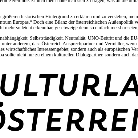
ternde Befunde. Einmal mehr hatte man sich zu fragen, was all die um
m größeren historischen Hintergrund zu erklären und zu verstehen, mein
 Zentrum Europas.“ Doch eine Bilanz der österreichischen Außenpolitik 
cht mehr so leicht erkennbar, geschweige denn so einfach messbar seien,
 Unabhängigkeit, Selbstständigkeit, Neutralität, UNO-Beitritt und die E
nter anderem, dass Österreich Ansprechpartner und Vermittler, wenn ni
es wirtschaftliches Interessengebiet, sondern auch als europäischen Ve
 sollte nicht nur zu einem kulturellen Dialogpartner, sondern auch dar