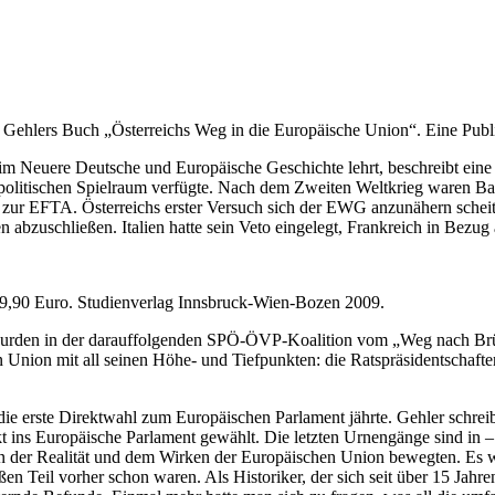
Gehlers Buch „Österreichs Weg in die Europäische Union“. Eine Publika
heim Neuere Deutsche und Europäische Geschichte lehrt, beschreibt ein
politischen Spielraum verfügte. Nach dem Zweiten Weltkrieg waren Bal
zur EFTA. Österreichs erster Versuch sich der EWG anzunähern scheite
bzuschließen. Italien hatte sein Veto eingelegt, Frankreich in Bezug 
 19,90 Euro. Studienverlag Innsbruck-Wien-Bozen 2009.
rden in der darauffolgenden SPÖ-ÖVP-Koalition vom „Weg nach Brüssel
hen Union mit all seinen Höhe- und Tiefpunkten: die Ratspräsidentsch
die erste Direktwahl zum Europäischen Parlament jährte. Gehler schrei
t ins Europäische Parlament gewählt. Die letzten Urnengänge sind in – s
n der Realität und dem Wirken der Europäischen Union bewegten. Es wa
n Teil vorher schon waren. Als Historiker, der sich seit über 15 Jahren