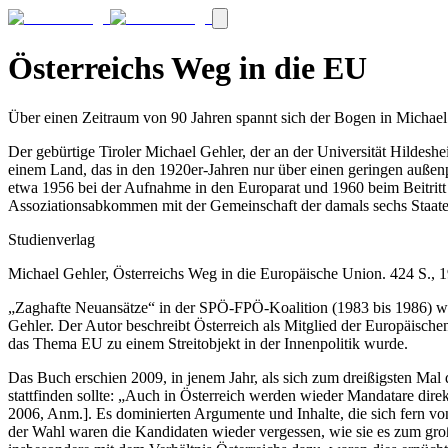
Österreichs Weg in die EU
Über einen Zeitraum von 90 Jahren spannt sich der Bogen in Michael 
Der gebürtige Tiroler Michael Gehler, der an der Universität Hildes
einem Land, das in den 1920er-Jahren nur über einen geringen außen
etwa 1956 bei der Aufnahme in den Europarat und 1960 beim Beitritt 
Assoziationsabkommen mit der Gemeinschaft der damals sechs Staaten a
Studienverlag
Michael Gehler, Österreichs Weg in die Europäische Union. 424 S.,
„Zaghafte Neuansätze“ in der SPÖ-FPÖ-Koalition (1983 bis 1986) wu
Gehler. Der Autor beschreibt Österreich als Mitglied der Europäisc
das Thema EU zu einem Streitobjekt in der Innenpolitik wurde.
Das Buch erschien 2009, in jenem Jahr, als sich zum dreißigsten Mal 
stattfinden sollte: „Auch in Österreich werden wieder Mandatare direk
2006, Anm.]. Es dominierten Argumente und Inhalte, die sich fern vo
der Wahl waren die Kandidaten wieder vergessen, wie sie es zum große