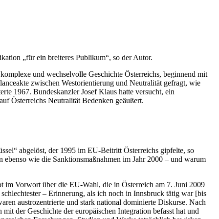
tion „für ein breiteres Publikum“, so der Autor.
e komplexe und wechselvolle Geschichte Österreichs, beginnend mit
anceakte zwischen Westorientierung und Neutralität gefragt, wie
rte 1967. Bundeskanzler Josef Klaus hatte versucht, ein
auf Österreichs Neutralität Bedenken geäußert.
“ abgelöst, der 1995 im EU-Beitritt Österreichs gipfelte, so
aften ebenso wie die Sanktionsmaßnahmen im Jahr 2000 – und warum
bt im Vorwort über die EU-Wahl, die in Österreich am 7. Juni 2009
chlechtester – Erinnerung, als ich noch in Innsbruck tätig war [bis
ren austrozentrierte und stark national dominierte Diskurse. Nach
 mit der Geschichte der europäischen Integration befasst hat und